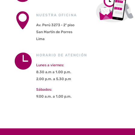

NUESTRA OFICINA
Av. Perú 3273 · 2º piso
San Martín de Porres
Lima

HORARIO DE ATENCIÓN
Lunes a viernes:
8.30 a.m a 1.00 p.m.
2.00 p.m. a 5.30 p.m
Sábados:
9.00 a.m. a 1.00 p.m.