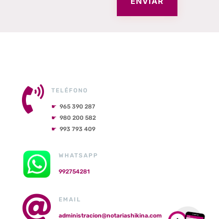
ENVÍAR

TELÉFONO
☛
965 390 287
☛
980 200 582
☛
993 793 409
WHATSAPP
992754281

EMAIL
administracion@notariashikina.com